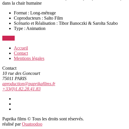
dans la chair humaine
Format :
Long-métrage
Coproducteurs :
Salto Film
Scénario et Réalisation :
Tibor Banoczki & Sarolta Szabo
Type :
Animation
Retour
Accueil
Contact
Mentions légales
Contact
10 rue des Goncourt
75011 PARIS
aproduction@paprikafilms.fr
+33(0)1.82.28.41.83
Vimeo
Facebook
Youtube
Paprika films
©
Tous les droits sont réservés.
réalisé par
Ouatoodoo