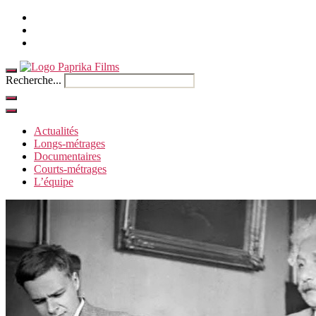
Accueil
Contact
Anglais
Recherche...
Actualités
Longs-métrages
Documentaires
Courts-métrages
L’équipe