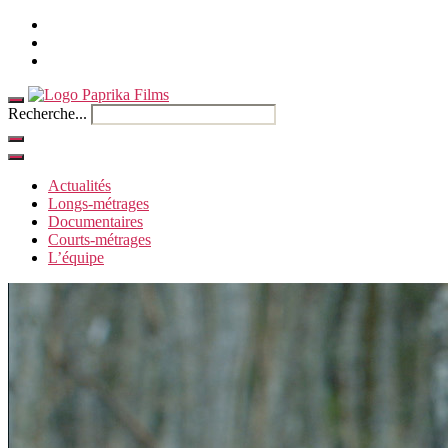
Accueil
Contact
Anglais
Recherche...
Actualités
Longs-métrages
Documentaires
Courts-métrages
L’équipe