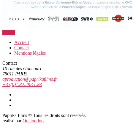
Retour
Accueil
Contact
Mentions légales
Contact
10 rue des Goncourt
75011 PARIS
aproduction@paprikafilms.fr
+33(0)1.82.28.41.83
Vimeo
Facebook
Youtube
Paprika films
©
Tous les droits sont réservés.
réalisé par
Ouatoodoo